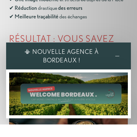
✔
Réduction
drastique
des erreurs
✔
Meilleure traçabilité
des échanges
RÉSULTAT : VOUS SAVEZ
EXACTEMENT QUOI
📳 NOUVELLE AGENCE À
PRODUIRE
BORDEAUX !