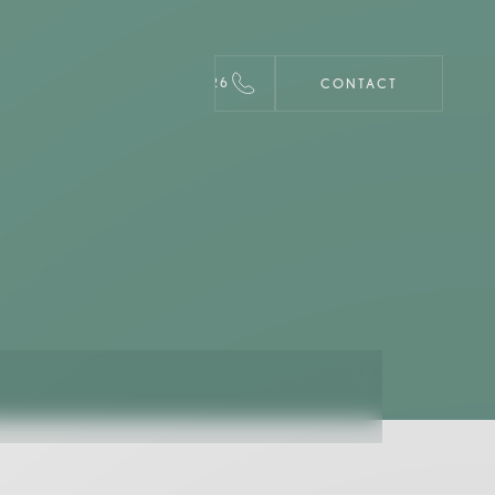
0389496726
CONTACT