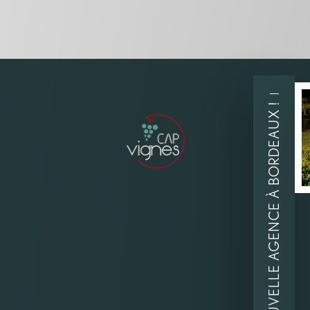
📳 NOUVELLE AGENCE À BORDEAUX !